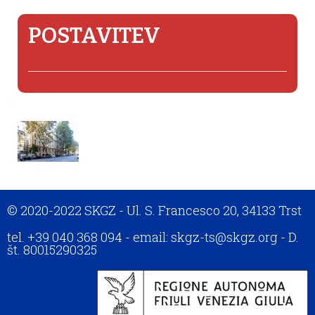
POSTAVITEV
© 2020-2022 SKGZ - Ul. S. Francesco 20, 34133 Trst
tel. +39 040 368 094 - email: skgz-ts@skgz.org - D.
št. 80015290325