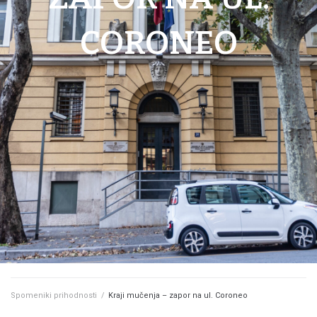
CORONEO
Spomeniki prihodnosti
/
Kraji mučenja – zapor na ul. Coroneo