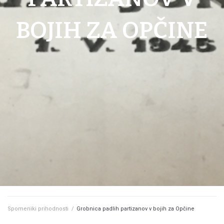
BOJIH ZA OPČINE
Spomeniki prihodnosti
/
Grobnica padlih partizanov v bojih za Opčine