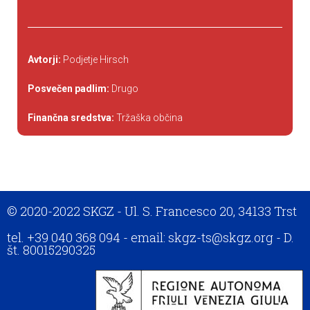
Avtorji:
Podjetje Hirsch
Posvečen padlim:
Drugo
Finančna sredstva:
Tržaška občina
© 2020-2022 SKGZ - Ul. S. Francesco 20, 34133 Trst
tel. +39 040 368 094 - email: skgz-ts@skgz.org - D.
št. 80015290325