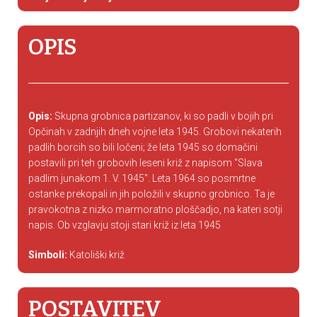
OPIS
Opis:
Skupna grobnica partizanov, ki so padli v bojih pri
Opčinah v zadnjih dneh vojne leta 1945. Grobovi nekaterih
padlih borcih so bili ločeni; že leta 1945 so domačini
postavili pri teh grobovih leseni križ z napisom ''Slava
padlim junakom 1. V. 1945''. Leta 1964 so posmrtne
ostanke prekopali in jih položili v skupno grobnico. Ta je
pravokotna z nizko marmoratno ploščadjo, na kateri sotji
napis. Ob vzglavju stoji stari križ iz leta 1945
Simboli:
Katoliški križ
POSTAVITEV