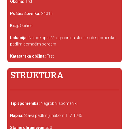
Občina:
Trst
Poštna številka:
34016
Kraj:
Opčine
Lokacija:
Na pokopališču, grobnica stoji tik ob spomeniku
padlim domačim borcem
Katastrska občina:
Trst
STRUKTURA
Tip spomenika:
Nagrobni spomeniki
Napisi:
Slava padlim junakom 1. V. 1945
Stanje ohranjevanja:
0