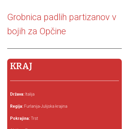
Grobnica padlih partizanov v
bojih za Opčine
KRAJ
Država:
Italija
Regija:
Furlanija-Julijska krajina
Pokrajina:
Trst